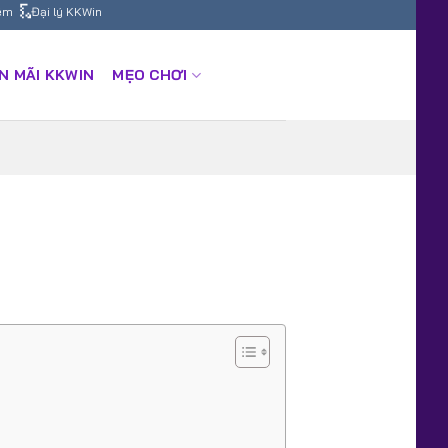
iệm
Đại lý KKWin
N MÃI KKWIN
MẸO CHƠI