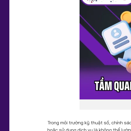
Trong môi trường kỹ thuật số, chính sách
hoặc sử dụng dịch vụ là không thể lường