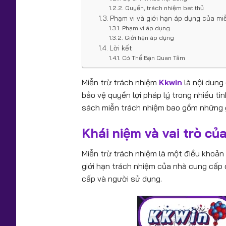
Quyền, trách nhiệm bet thủ
Phạm vi và giới hạn áp dụng của mi
Phạm vi áp dụng
Giới hạn áp dụng
Lời kết
Có Thể Bạn Quan Tâm
Miễn trừ trách nhiệm
Kkwin
là nội dung
bảo vệ quyền lợi pháp lý trong nhiều t
sách miễn trách nhiệm bao gồm những g
Khái niệm và vai trò củ
Miễn trừ trách nhiệm là một điều khoản
giới hạn trách nhiệm của nhà cung cấp 
cấp và người sử dụng.