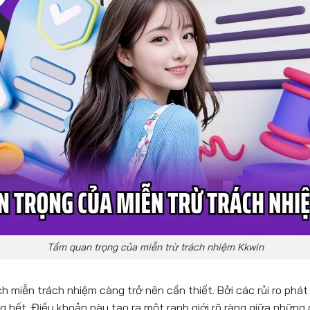
Tầm quan trọng của miễn trừ trách nhiệm Kkwin
 miễn trách nhiệm càng trở nên cần thiết. Bởi các rủi ro phát 
 hết. Điều khoản này tạo ra một ranh giới rõ ràng giữa những 