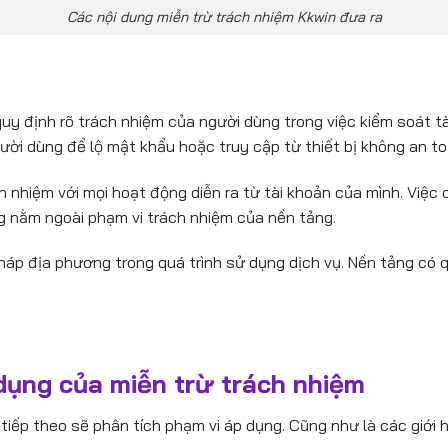
Các nội dung miễn trừ trách nhiệm Kkwin đưa ra
uy định rõ trách nhiệm của người dùng trong việc kiểm soát t
ười dùng để lộ mật khẩu hoặc truy cập từ thiết bị không an to
h nhiệm với mọi hoạt động diễn ra từ tài khoản của mình. Việc
g nằm ngoài phạm vi trách nhiệm của nền tảng.
pháp địa phương trong quá trình sử dụng dịch vụ. Nền tảng có 
 dụng của miễn trừ trách nhiệm
 tiếp theo sẽ phân tích phạm vi áp dụng. Cũng như là các giới