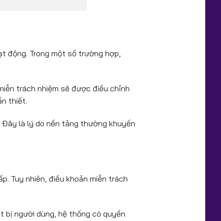
ạt động. Trong một số trường hợp,
 miễn trách nhiệm sẽ được điều chỉnh
n thiết.
i. Đây là lý do nền tảng thường khuyến
cấp. Tuy nhiên, điều khoản miễn trách
ết bị người dùng, hệ thống có quyền