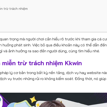
ễn trừ trách nhiệm
 quan trọng mà người chơi cần hiểu rõ trước khi tham gia cá cư
ình huống phát sinh. Việc bỏ qua điều khoản này có thể dẫn đế
ì và ảnh hưởng ra sao đến người dùng, cùng tìm hiểu nhé.
a miễn trừ trách nhiệm Kkwin
 pháp lý cơ bản trong bất kỳ nền tảng, dịch vụ hay website nà
dịch vụ trước những rủi ro không kiểm soát. Đồng thời, nó gi