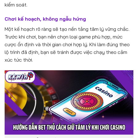
kiểm soát.
Chơi kế hoạch, không ngẫu hứng
Một kế hoạch rõ ràng sẽ tạo nền tảng tâm lý vững chắc.
Trước khi chơi, bạn nên chọn loại game phù hợp, mức
cược ổn định và thời gian chơi hợp lý. Khi làm đúng theo
lộ trình đã định, bạn sẽ tránh được việc chạy theo cảm
xúc tức thời.