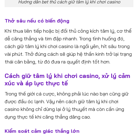
Hướng dẫn bet thủ cách giữ tâm lý khi chơi casino
Thở sâu nếu có biến động
Khi thua liên tiếp hoặc bị đối thủ công kích tâm lý, cơ thể
dễ căng thẳng và tim đập nhanh. Trong tình huống đó,
cách giữ tâm lý khi chơi casino là ngồi yên, hít sâu trong
vài phút. Thở đúng cách sẽ giúp hệ thần kinh trở lại trạng
thái cân bằng, từ đó đưa ra quyết định tốt hơn.
Cách giữ tâm lý khi chơi casino, xử lý cảm
xúc và áp lực thực tế
Trong thế giới cá cược, không phải lúc nào bạn cũng giữ
được đầu óc lạnh. Vậy nên cách giữ tâm lý khi chơi
casino không chỉ dừng lại ở lý thuyết mà còn cần ứng
dụng thực tế khi căng thẳng dâng cao.
Kiểm soát cảm giác thắng lớn