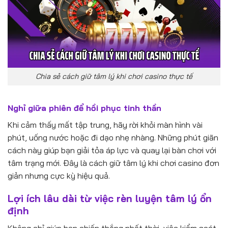
Chia sẻ cách giữ tâm lý khi chơi casino thực tế
Nghỉ giữa phiên để hồi phục tinh thần
Khi cảm thấy mất tập trung, hãy rời khỏi màn hình vài
phút, uống nước hoặc đi dạo nhẹ nhàng. Những phút giãn
cách này giúp bạn giải tỏa áp lực và quay lại bàn chơi với
tâm trạng mới. Đây là cách giữ tâm lý khi chơi casino đơn
giản nhưng cực kỳ hiệu quả.
Lợi ích lâu dài từ việc rèn luyện tâm lý ổn
định