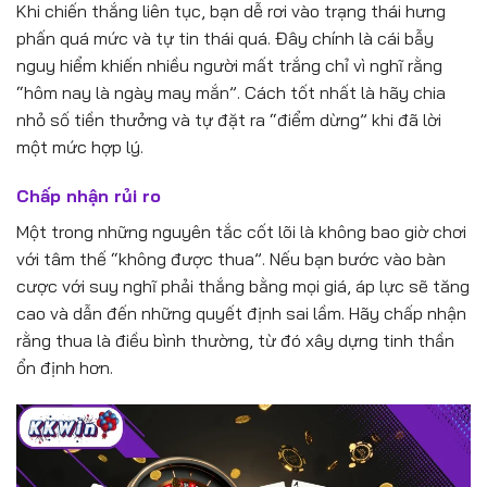
Khi chiến thắng liên tục, bạn dễ rơi vào trạng thái hưng
phấn quá mức và tự tin thái quá. Đây chính là cái bẫy
nguy hiểm khiến nhiều người mất trắng chỉ vì nghĩ rằng
“hôm nay là ngày may mắn”. Cách tốt nhất là hãy chia
nhỏ số tiền thưởng và tự đặt ra “điểm dừng” khi đã lời
một mức hợp lý.
Chấp nhận rủi ro
Một trong những nguyên tắc cốt lõi là không bao giờ chơi
với tâm thế “không được thua”. Nếu bạn bước vào bàn
cược với suy nghĩ phải thắng bằng mọi giá, áp lực sẽ tăng
cao và dẫn đến những quyết định sai lầm. Hãy chấp nhận
rằng thua là điều bình thường, từ đó xây dựng tinh thần
ổn định hơn.