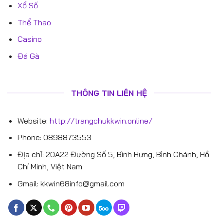
Xổ Số
Thể Thao
Casino
Đá Gà
THÔNG TIN LIÊN HỆ
Website:
http://trangchukkwin.online/
Phone: 0898873553
Địa chỉ: 20A22 Đường Số 5, Bình Hưng, Bình Chánh, Hồ
Chí Minh, Việt Nam
Gmail:
kkwin68info@gmail.com