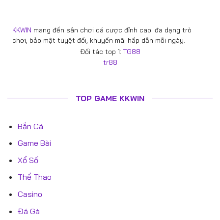
KKWIN
mang đến sân chơi cá cược đỉnh cao: đa dạng trò
chơi, bảo mật tuyệt đối, khuyến mãi hấp dẫn mỗi ngày.
Đối tác top 1:
TG88
tr88
TOP GAME KKWIN
Bắn Cá
Game Bài
Xổ Số
Thể Thao
Casino
Đá Gà