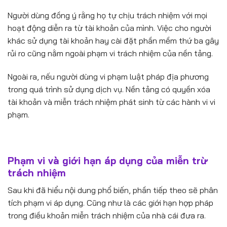
Người dùng đồng ý rằng họ tự chịu trách nhiệm với mọi
hoạt động diễn ra từ tài khoản của mình. Việc cho người
khác sử dụng tài khoản hay cài đặt phần mềm thứ ba gây
rủi ro cũng nằm ngoài phạm vi trách nhiệm của nền tảng.
Ngoài ra, nếu người dùng vi phạm luật pháp địa phương
trong quá trình sử dụng dịch vụ. Nền tảng có quyền xóa
tài khoản và miễn trách nhiệm phát sinh từ các hành vi vi
phạm.
Phạm vi và giới hạn áp dụng của miễn trừ
trách nhiệm
Sau khi đã hiểu nội dung phổ biến, phần tiếp theo sẽ phân
tích phạm vi áp dụng. Cũng như là các giới hạn hợp pháp
trong điều khoản miễn trách nhiệm của nhà cái đưa ra.