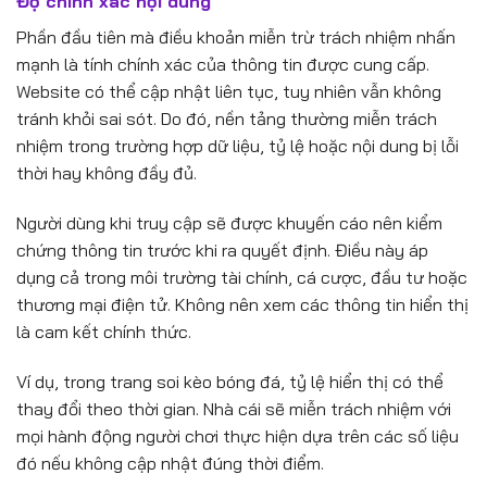
Độ chính xác nội dung
Phần đầu tiên mà điều khoản miễn trừ trách nhiệm nhấn
mạnh là tính chính xác của thông tin được cung cấp.
Website có thể cập nhật liên tục, tuy nhiên vẫn không
tránh khỏi sai sót. Do đó, nền tảng thường miễn trách
nhiệm trong trường hợp dữ liệu, tỷ lệ hoặc nội dung bị lỗi
thời hay không đầy đủ.
Người dùng khi truy cập sẽ được khuyến cáo nên kiểm
chứng thông tin trước khi ra quyết định. Điều này áp
dụng cả trong môi trường tài chính, cá cược, đầu tư hoặc
thương mại điện tử. Không nên xem các thông tin hiển thị
là cam kết chính thức.
Ví dụ, trong trang soi kèo bóng đá, tỷ lệ hiển thị có thể
thay đổi theo thời gian. Nhà cái sẽ miễn trách nhiệm với
mọi hành động người chơi thực hiện dựa trên các số liệu
đó nếu không cập nhật đúng thời điểm.