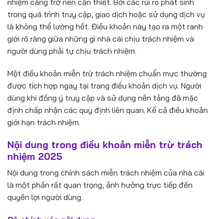
nhiệm càng trở nên cần thiết. Bởi các rủi ro phát sinh
trong quá trình truy cập, giao dịch hoặc sử dụng dịch vụ
là không thể lường hết. Điều khoản này tạo ra một ranh
giới rõ ràng giữa những gì nhà cái chịu trách nhiệm và
người dùng phải tự chịu trách nhiệm.
Một điều khoản miễn trừ trách nhiệm chuẩn mực thường
được tích hợp ngay tại trang điều khoản dịch vụ. Người
dùng khi đồng ý truy cập và sử dụng nền tảng đã mặc
định chấp nhận các quy định liên quan. Kể cả điều khoản
giới hạn trách nhiệm.
Nội dung trong điều khoản miễn trừ trách
nhiệm 2025
Nội dung trong chính sách miễn trách nhiệm của nhà cái
là một phần rất quan trọng, ảnh hưởng trực tiếp đến
quyền lợi người dùng.