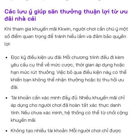
Các lưu ý giúp săn thưởng thuận lợi từ ưu
đãi nhà cái
Khi tham gia khuyến mãi Kkwin, người chơi cần chú ý một
số điểm quan trọng để tránh hiểu lầm và đảm bảo quyền
lợi:
Đọc kỹ điều kiện ưu đãi: Mỗi chương trình đều đi kèm
yêu cầu cụ thể về mức cược, thời gian áp dụng hoặc
hạn mức rút thưởng. Việc bỏ qua điều kiện này có thể
khiến bạn không thể nhận thưởng hoặc bị thu hồi ưu
đãi.
Tài khoản cần xác minh đầy đủ: Nhiều khuyến mãi chỉ
áp dụng cho người chơi đã hoàn tất xác thực danh
tính. Nếu chưa xác minh, hệ thống có thể từ chối cộng
khuyến mãi.
Không tạo nhiều tài khoản: Mỗi người chơi chỉ được