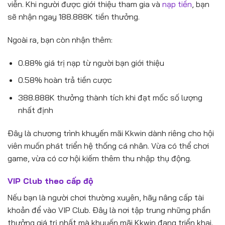
viễn. Khi người được giới thiệu tham gia và
nạp tiền
, bạn
sẽ nhận ngay 188.888K tiền thưởng.
Ngoài ra, bạn còn nhận thêm:
0.88% giá trị nạp từ người bạn giới thiệu
0.58% hoàn trả tiền cược
388.888K thưởng thành tích khi đạt mốc số lượng
nhất định
Đây là chương trình khuyến mãi Kkwin dành riêng cho hội
viên muốn phát triển hệ thống cá nhân. Vừa có thể chơi
game, vừa có cơ hội kiếm thêm thu nhập thụ động.
VIP Club theo cấp độ
Nếu bạn là người chơi thường xuyên, hãy nâng cấp tài
khoản để vào VIP Club. Đây là nơi tập trung những phần
thưởng giá trị nhất mà khuyến mãi Kkwin đang triển khai.