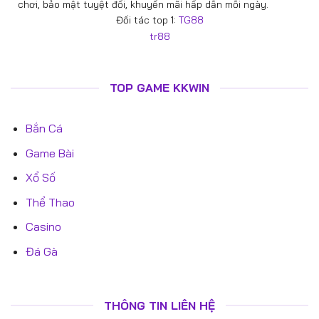
chơi, bảo mật tuyệt đối, khuyến mãi hấp dẫn mỗi ngày.
Đối tác top 1:
TG88
tr88
TOP GAME KKWIN
Bắn Cá
Game Bài
Xổ Số
Thể Thao
Casino
Đá Gà
THÔNG TIN LIÊN HỆ