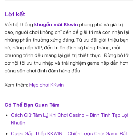
Lời kết
Với hệ thống
khuyến mãi Kkwin
phong phú và giá trị
cao, người chơi không chỉ đến để giải trí mà còn nhận lại
những phần thưởng xứng đáng. Từ ưu đãi giới thiệu bạn
bè, nâng cấp VIP, đến tri ân định kỳ hàng tháng, mỗi
chương trình đều mang lại giá trị thiết thực.. Đừng bỏ lỡ
cơ hội tối ưu thu nhập và trải nghiệm game hấp dẫn hơn
cùng sân chơi đình đám hàng đầu
Xem thêm:
Mẹo chơi KKwin
Có Thể Bạn Quan Tâm
Cách Giữ Tâm Lý Khi Chơi Casino – Bình Tĩnh Tạo Lợi
Nhuận
Cược Gấp Thếp KKWIN – Chiến Lược Chơi Game Bất