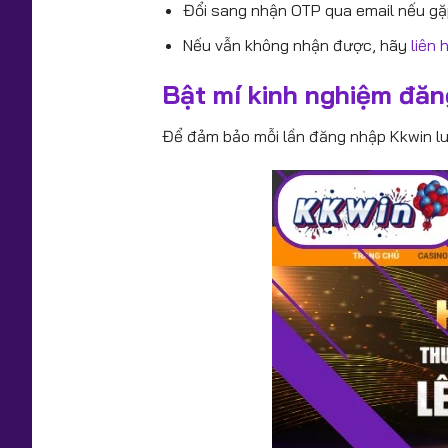
Đổi sang nhận OTP qua email nếu gặp 
Nếu vẫn không nhận được, hãy
liên 
Bật mí kinh nghiệm đăng
Để đảm bảo mỗi lần đăng nhập Kkwin l