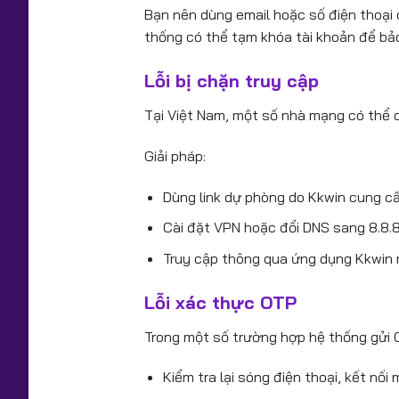
Bạn nên dùng email hoặc số điện thoại
thống có thể tạm khóa tài khoản để bảo
Lỗi bị chặn truy cập
Tại Việt Nam, một số nhà mạng có thể 
Giải pháp:
Dùng link dự phòng do Kkwin cung cấ
Cài đặt VPN hoặc đổi DNS sang 8.8.8.8
Truy cập thông qua ứng dụng Kkwin 
Lỗi xác thực OTP
Trong một số trường hợp hệ thống gửi 
Kiểm tra lại sóng điện thoại, kết nối