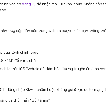
 chính xác đã
đăng ký
để nhận mã OTP khôi phục. Không nên thử
 vệ.
chặn truy cập đến các trang web cá cược khiến bạn không thể 
p qua kênh chính thức.
 / 1.1.1.1 để vượt chặn.
mobile trên iOS/Android để đảm bảo đường truyền ổn định hơn
OTP đăng nhập Kkwin chậm hoặc không gửi được do lỗi mạng. 
 mạng và thử nhấn “Gửi lại mã”.