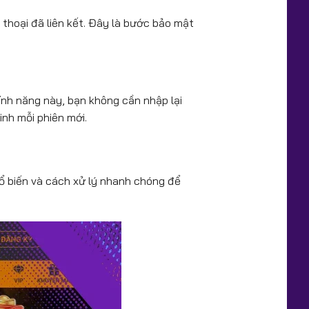
thoại đã liên kết. Đây là bước bảo mật
ính năng này, bạn không cần nhập lại
inh mỗi phiên mới.
hổ biến và cách xử lý nhanh chóng để