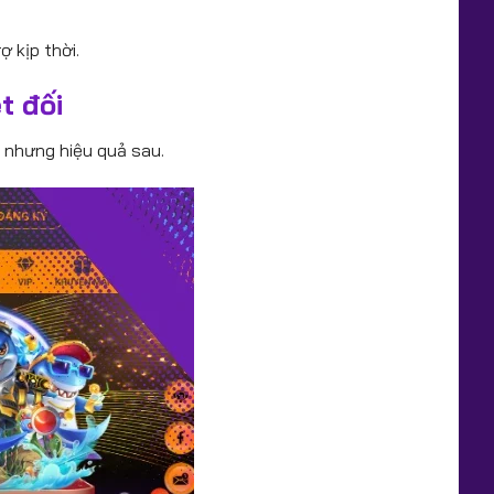
 kịp thời.
t đối
 nhưng hiệu quả sau.