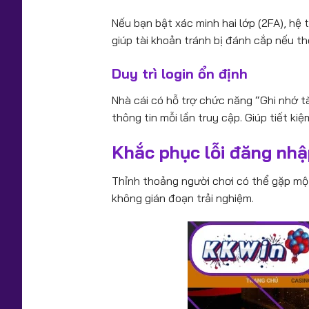
Nếu bạn bật xác minh hai lớp (2FA), hệ
giúp tài khoản tránh bị đánh cắp nếu th
Duy trì login ổn định
Nhà cái có hỗ trợ chức năng “Ghi nhớ t
thông tin mỗi lần truy cập. Giúp tiết k
Khắc phục lỗi đăng nhậ
Thỉnh thoảng người chơi có thể gặp một
không gián đoạn trải nghiệm.