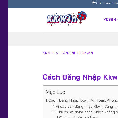
Skip
Chính sách bả
to
content
KKWIN
KKWIN
»
ĐĂNG NHẬP KKWIN
Cách Đăng Nhập Kkwi
Mục Lục
Cách Đăng Nhập Kkwin An Toàn, Không
Vì sao cần đăng nhập Kkwin đúng th
Thủ thuật đăng nhập Kkwin không c
Truy cập đúng link web