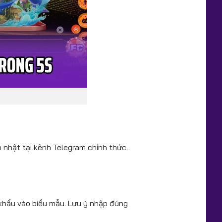
nhật tại kênh Telegram chính thức.
 khẩu vào biểu mẫu. Lưu ý nhập đúng