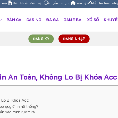
o mật
Điều khoản điều kiện
Quyền riêng tư
Liên hệ
Miễn trừ trách nh
BẮN CÁ
CASINO
ĐÁ GÀ
GAME BÀI
XỔ SỐ
KHUYẾ
ĐĂNG KÝ
ĐĂNG NHẬP
n An Toàn, Không Lo Bị Khóa Acc
 Lo Bị Khóa Acc
eo quy định hệ thống?
ần xác minh rườm rà