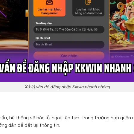
Xử lý vấn đề đăng nhập Kkwin nhanh chóng
ẩu, hệ thống sẽ báo lỗi ngay lập tức. Trong trường hợp quên
g dẫn để đặt lại thông tin.