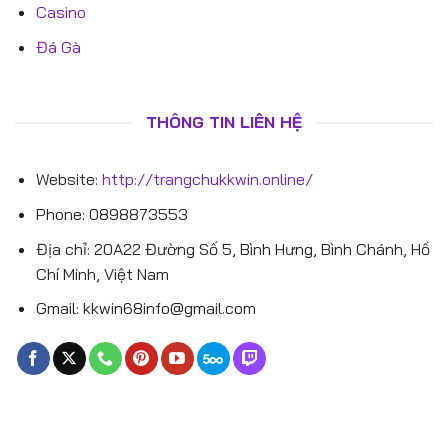
Casino
Đá Gà
THÔNG TIN LIÊN HỆ
Website:
http://trangchukkwin.online/
Phone: 0898873553
Địa chỉ: 20A22 Đường Số 5, Bình Hưng, Bình Chánh, Hồ
Chí Minh, Việt Nam
Gmail:
kkwin68info@gmail.com