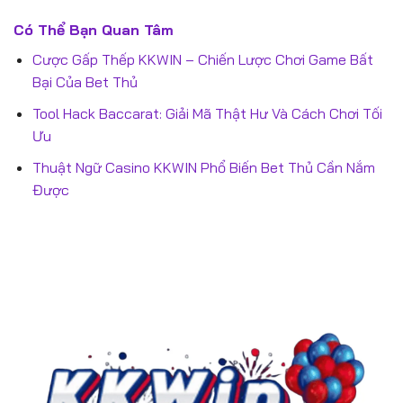
Có Thể Bạn Quan Tâm
Cược Gấp Thếp KKWIN – Chiến Lược Chơi Game Bất
Bại Của Bet Thủ
Tool Hack Baccarat: Giải Mã Thật Hư Và Cách Chơi Tối
Ưu
Thuật Ngữ Casino KKWIN Phổ Biến Bet Thủ Cần Nắm
Được