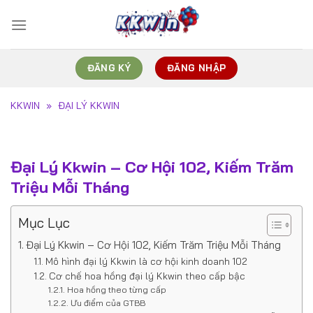
Skip
to
content
ĐĂNG KÝ
ĐĂNG NHẬP
KKWIN
»
ĐẠI LÝ KKWIN
Đại Lý Kkwin – Cơ Hội 102, Kiếm Trăm
Triệu Mỗi Tháng
Mục Lục
Đại Lý Kkwin – Cơ Hội 102, Kiếm Trăm Triệu Mỗi Tháng
Mô hình đại lý Kkwin là cơ hội kinh doanh 102
Cơ chế hoa hồng đại lý Kkwin theo cấp bậc
Hoa hồng theo từng cấp
Ưu điểm của GTBB