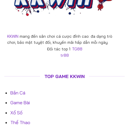
KKWIN
mang đến sân chơi cá cược đỉnh cao: đa dạng trò
chơi, bảo mật tuyệt đối, khuyến mãi hấp dẫn mỗi ngày.
Đối tác top 1:
TG88
tr88
TOP GAME KKWIN
Bắn Cá
Game Bài
Xổ Số
Thể Thao