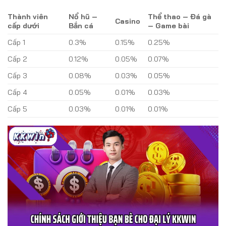
Thành viên
Nổ hũ –
Thể thao – Đá gà
Casino
cấp dưới
Bắn cá
– Game bài
Cấp 1
0.3%
0.15%
0.25%
Cấp 2
0.12%
0.05%
0.07%
Cấp 3
0.08%
0.03%
0.05%
Cấp 4
0.05%
0.01%
0.03%
Cấp 5
0.03%
0.01%
0.01%