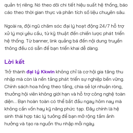
quản trị riêng. Nó theo dõi chi tiết hiệu suất hệ thống, báo
cáo theo thời gian thực và phân tích số liệu chuyên sâu.
Ngoài ra, đội ngũ chăm sóc đại lý hoạt động 24/7 hỗ trợ
xử lý mọi yêu cầu, từ kỹ thuật đến chiến lược phát triển
hệ thống. Từ banner, link quảng bá đến nội dung truyền
thông đều có sẵn để bạn triển khai dễ dàng.
Lời kết
Trở thành
đại lý Kkwin
không chỉ là cơ hội gia tăng thu
nhập mà còn là nền tảng phát triển sự nghiệp bền vững.
Chính sách hoa hồng theo tầng, chia sẻ lợi nhuận ròng,
thưởng hội viên không giới hạn và hỗ trợ công nghệ toàn
diện… Bạn hoàn toàn có thể bắt đầu ngay hôm nay mà
không cần vốn hay kỹ năng phức tạp. Đây chính là hệ
sinh thái hợp tác lý tưởng để bạn mở rộng tầm ảnh
hưởng và tạo ra nguồn thu nhập mỗi ngày.